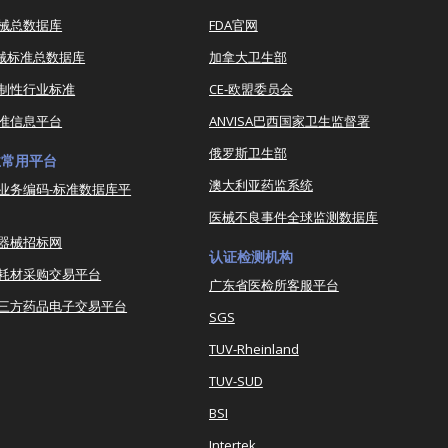
器械总数据库
FDA官网
器械标准总数据库
加拿大卫生部
强制性行业标准
CE-欧盟委员会
准信息平台
ANVISA巴西国家卫生监督署
俄罗斯卫生部
业常用平台
澳大利亚药监系统
业务编码-标准数据库平
医械不良事件全球监测数据库
器械招标网
认证检测机构
耗材采购交易平台
广东省医检所客服平台
三方药品电子交易平台
SGS
TUV-Rheinland
TUV-SUD
BSI
Intertek