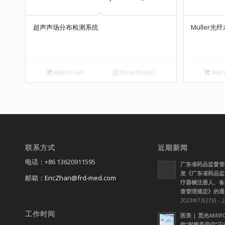
超声声场分布检测系统
Müller光
Add to cart
Show Details
Add t
联系方式
近期新闻
电话：+86 13620911595
广东省药品监督管
发《广东省药品监
邮箱：
EricZhan@frd-med.com
疗器械注册人、备
查管理规定》的通
2023年7月27日 - 
工作时间
医美 | 觅光AMI
款”射频美容仪”