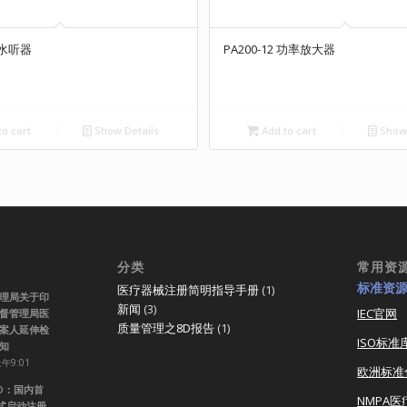
纤水听器
PA200-12 功率放大器
o cart
Show Details
Add to cart
Show 
分类
常用资
标准资
医疗器械注册简明指导手册
(1)
理局关于印
新闻
(3)
IEC官网
督管理局医
质量管理之8D报告
(1)
案人延伸检
ISO标准
知
上午9:01
欧洲标准
RO：国内首
NMPA
正式启动注册