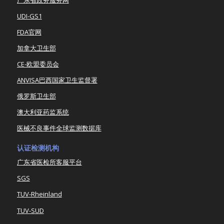
UDI-GS1
FDA官网
加拿大卫生部
CE-欧盟委员会
ANVISA巴西国家卫生监督署
俄罗斯卫生部
澳大利亚药监系统
医械不良事件全球监测数据库
认证检测机构
广东省医检所客服平台
SGS
TUV-Rheinland
TUV-SUD