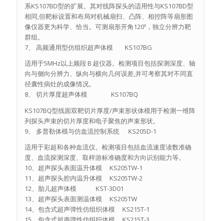
系KS107BD型的扩展。其对线阵探头的适用性与KS107BD型
相同,但靶标设置和布局对机械扇扫、凸阵、相控阵等扇形图
像仪器更为科学、恰当。可测扇形开角120º，独立分辨力靶
群组。
7、 高频通用型仿组织超声体模 KS107BG
适用于5MHz以上频段Ｂ超仪器。检测项目包括探测深度、轴
向与侧向分辨力、纵向与横向几何误差,并可考察其对不同直
径囊性病灶的成像情况。
8、 切片厚度超声体模 KS107BQ
KS107BQ型线面双靶切片厚度/声束形状体模用于检测一维阵
列探头声束的切片厚度和电子聚焦的声束形状。
9、 多普勒体模与仿血流控制系统 KS205D-1
适用于彩超和各种血流仪。检测项目包括血流速度读数准确
度、血流探测深度、取样游标准确度和方向识别能力等。
10、超声探头表面温升体模 KS205TW-1
11、超声探头腔内温升体模 KS205TW-2
12、胎儿超声体模 KST-3D01
13、超声探头表面测温体模 KS205TW
14、包含式超声弹性仿组织体模 KS215T-1
15、包含式超声弹性仿组织体模 KS215T-3