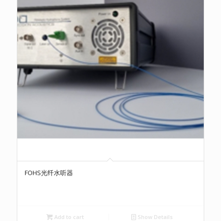
FOHS光纤水听器
Add to cart
Show Details