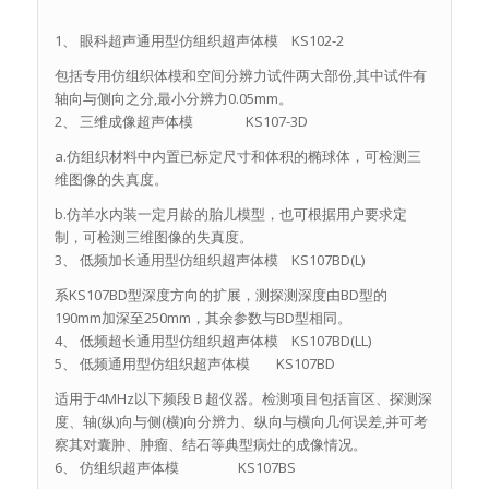
1、 眼科超声通用型仿组织超声体模 KS102-2
包括专用仿组织体模和空间分辨力试件两大部份,其中试件有
轴向与侧向之分,最小分辨力0.05mm。
2、 三维成像超声体模 KS107-3D
a.仿组织材料中内置已标定尺寸和体积的椭球体，可检测三
维图像的失真度。
b.仿羊水内装一定月龄的胎儿模型，也可根据用户要求定
制，可检测三维图像的失真度。
3、 低频加长通用型仿组织超声体模 KS107BD(L)
系KS107BD型深度方向的扩展，测探测深度由BD型的
190mm加深至250mm，其余参数与BD型相同。
4、 低频超长通用型仿组织超声体模 KS107BD(LL)
5、 低频通用型仿组织超声体模 KS107BD
适用于4MHz以下频段Ｂ超仪器。检测项目包括盲区、探测深
度、轴(纵)向与侧(横)向分辨力、纵向与横向几何误差,并可考
察其对囊肿、肿瘤、结石等典型病灶的成像情况。
6、 仿组织超声体模 KS107BS