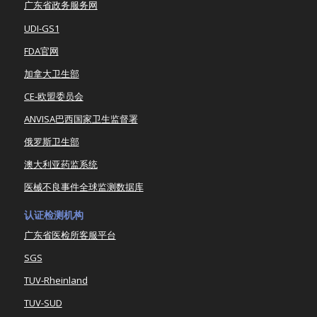
广东省政务服务网
UDI-GS1
FDA官网
加拿大卫生部
CE-欧盟委员会
ANVISA巴西国家卫生监督署
俄罗斯卫生部
澳大利亚药监系统
医械不良事件全球监测数据库
认证检测机构
广东省医检所客服平台
SGS
TUV-Rheinland
TUV-SUD