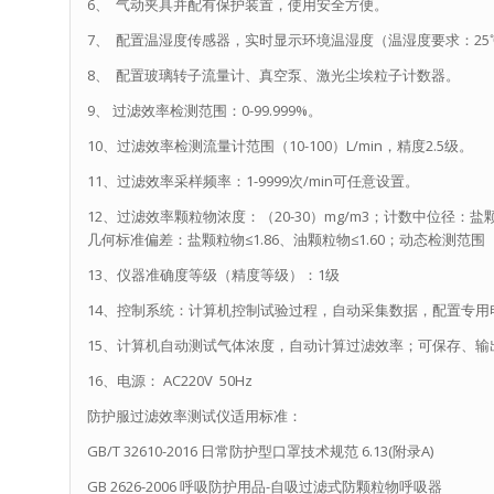
6、 气动夹具并配有保护装置，使用安全方便。
7、 配置温湿度传感器，实时显示环境温湿度（温湿度要求：25℃±5
8、 配置玻璃转子流量计、真空泵、激光尘埃粒子计数器。
9、 过滤效率检测范围：0-99.999%。
10、过滤效率检测流量计范围（10-100）L/min，精度2.5级。
11、过滤效率采样频率：1-9999次/min可任意设置。
12、过滤效率颗粒物浓度：（20-30）mg/m3；计数中位径：盐颗粒物
几何标准偏差：盐颗粒物≤1.86、油颗粒物≤1.60；动态检测范围（0.0
13、仪器准确度等级（精度等级）：1级
14、控制系统：计算机控制试验过程，自动采集数据，配置专用
15、计算机自动测试气体浓度，自动计算过滤效率；可保存、输
16、电源： AC220V 50Hz
防护服过滤效率测试仪适用标准：
GB/T 32610-2016 日常防护型口罩技术规范 6.13(附录A)
GB 2626-2006 呼吸防护用品-自吸过滤式防颗粒物呼吸器