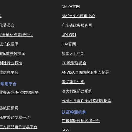
NMPA官网
库
NMPA技术评审中心
化委员会
广东省政务服务网
医疗器械标准管理中心
UDI-GS1
器械总数据库
FDA官网
器械标准总数据库
加拿大卫生部
强制性行业标准
CE-欧盟委员会
准信息平台
ANVISA巴西国家卫生监督署
俄罗斯卫生部
业常用平台
澳大利亚药监系统
业务编码-标准数据库平
医械不良事件全球监测数据库
器械招标网
认证检测机构
耗材采购交易平台
广东省医检所客服平台
三方药品电子交易平台
SGS