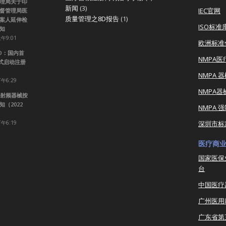
理局关于印
新闻
(3)
IEC官网
督管理局医
质量管理之8D报告
(1)
案人延伸检
ISO标准
知
上午9:01
欧洲标准
RO：国内首
NMPA
正式启动注册
NMPA 
下午6:29
NMPA
射频器械按
（2022
NMPA 
下午6:19
深圳市标
医疗商
国家医保
台
中国医疗
广州医用
广东省第