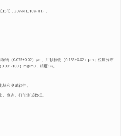
℃，30%RH±10%RH）。
（0.075±0.02）μm、油颗粒物（0.185±0.02）μm；粒度分布
01-100 ）mg/m3，精度1%。
电脑和测试软件。
出、查询、打印测试数据。