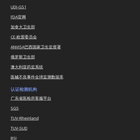
UDI-GS1
FDA官网
加拿大卫生部
CE-欧盟委员会
ANVISA巴西国家卫生监督署
俄罗斯卫生部
澳大利亚药监系统
医械不良事件全球监测数据库
认证检测机构
广东省医检所客服平台
SGS
TUV-Rheinland
TUV-SUD
BSI