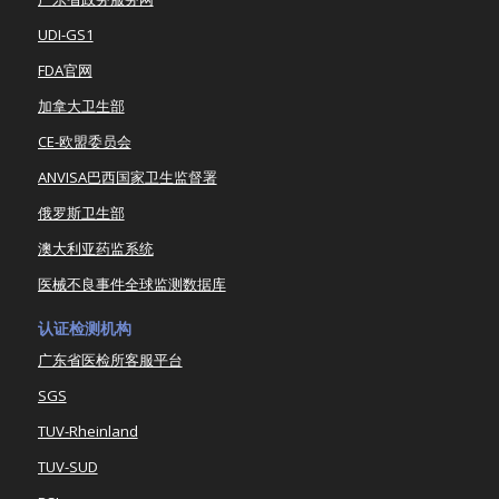
UDI-GS1
FDA官网
加拿大卫生部
CE-欧盟委员会
ANVISA巴西国家卫生监督署
俄罗斯卫生部
澳大利亚药监系统
医械不良事件全球监测数据库
认证检测机构
广东省医检所客服平台
SGS
TUV-Rheinland
TUV-SUD