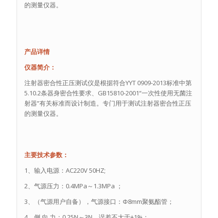
的测量仪器。
产品详情
仪器简介：
注射器密合性正压测试仪是根据符合YYT 0909-2013标准中第
5.10.2条器身密合性要求、GB15810-2001“一次性使用无菌注
射器”有关标准而设计制造。专门用于测试注射器密合性正压
的测量仪器。
主要技术参数：
1、输入电源：AC220V 50HZ;
2、气源压力：0.4MPa～1.3MPa ；
3、（气源用户自备），气源接口：Ф8mm聚氨酯管；
4、侧 向 力：0.25N～3N、误差不大于±1%；