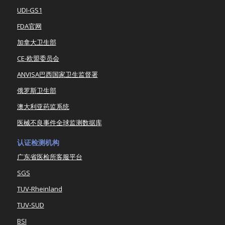
UDI-GS1
FDA官网
加拿大卫生部
CE-欧盟委员会
ANVISA巴西国家卫生监督署
俄罗斯卫生部
澳大利亚药监系统
医械不良事件全球监测数据库
认证检测机构
广东省医检所客服平台
SGS
TUV-Rheinland
TUV-SUD
BSI