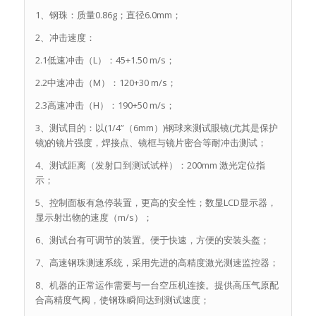
1、钢珠：质量0.86g；直径6.0mm；
2、冲击速度：
2.1低速冲击（L）：45+1.50 m/s；
2.2中速冲击（M）：120+30 m/s；
2.3高速冲击（H）：190+50 m/s；
3、测试目的：以(1/4”（6mm）)钢球来测试眼镜(尤其是保护
镜)的镜片强度，焊接点、镜框与镜片密合等耐冲击测试；
4、测试距离（发射口到测试试样）：200mm 激光定位指
示；
5、控制面板有急停装置，更高的安全性；数显LCD显示器，
显示射出物的速度（m/s）；
6、测试台有可调节的装置。便于快速，方便的安装头盔；
7、高速钢珠测速系统，采用先进的高精度激光测速监控器；
8、机器的正常运作需要与一台空压机连接。提供高压气原配
合高精度气阀，使钢珠瞬间达到测试速度；