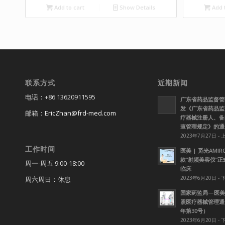
Add to cart
Show Details
Add t
联系方式
近期新闻
电话：+86 13620911595
广东省药品监督管
发《广东省药品监
邮箱：
EricZhan@frd-med.com
疗器械注册人、备
查管理规定》的通
2023年7月27日 - 
工作时间
医美 | 觅光AMI
款”射频美容仪”
周一-周五 9:00-18:00
临床
2023年6月20日 - 
周六周日：休息
国家药监局—医美
照医疗器械管理通知
年第30号）
2023年6月20日 - 