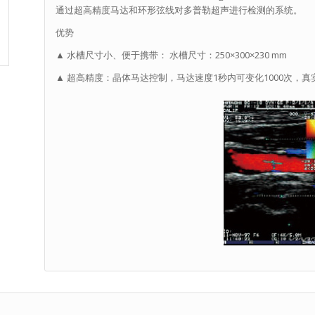
通过超高精度马达和环形弦线对多普勒超声进行检测的系统。
优势
▲ 水槽尺寸小、便于携带： 水槽尺寸：250×300×230 mm
▲ 超高精度：晶体马达控制，马达速度1秒内可变化1000次，