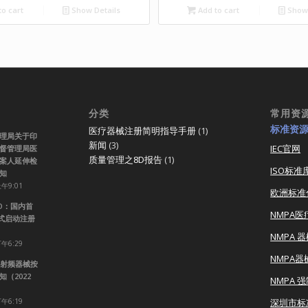
o cart
Show Details
Add to cart
Show 
分类
常用资
标准资
医疗器械注册简明指导手册
(1)
理局关于印
新闻
(3)
IEC官网
督管理局医
质量管理之8D报告
(1)
案人延伸检
ISO标准
知
上午9:01
欧洲标准
RO：国内首
NMPA
正式启动注册
NMPA 
下午6:29
NMPA
射频器械按
（2022
NMPA 
下午6:19
深圳市标