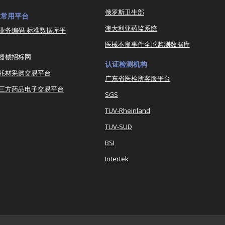
俄罗斯卫生部
业常用平台
澳大利亚药监系统
业务编码-标准数据库平
医械不良事件全球监测数据库
器械招标网
认证检测机构
耗材采购交易平台
广东省医检所客服平台
三方药品电子交易平台
SGS
TUV-Rheinland
TUV-SUD
BSI
Intertek