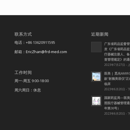
联系方式
近期新闻
电话：+86 13620911595
广东省药品监督管
发《广东省药品监
邮箱：
EricZhan@frd-med.com
疗器械注册人、备
查管理规定》的通
2023年7月27日 - 
工作时间
医美 | 觅光AMI
款”射频美容仪”
周一-周五 9:00-18:00
临床
2023年6月20日 - 
周六周日：休息
国家药监局—医美
照医疗器械管理通知
年第30号）
2023年6月20日 - 