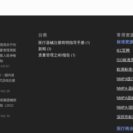
分类
常用资
标准资
医疗器械注册简明指导手册
(1)
理局关于印
新闻
(3)
IEC官网
督管理局医
质量管理之8D报告
(1)
案人延伸检
ISO标准
知
上午9:01
欧洲标准
RO：国内首
NMPA
正式启动注册
NMPA 
下午6:29
NMPA
射频器械按
（2022
NMPA 
下午6:19
深圳市标
医疗商