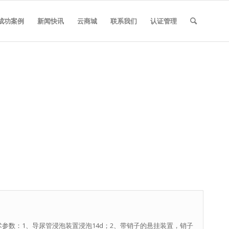
成功案例
新闻快讯
云商城
联系我们
认证管理
技术参数：1、导尿管浸泡装置浸泡14d；2、带销子的悬挂装置，销子