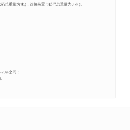
码总重量为1kg，连接装置与砝码总重量为0.7kg。
70%之间；
g。