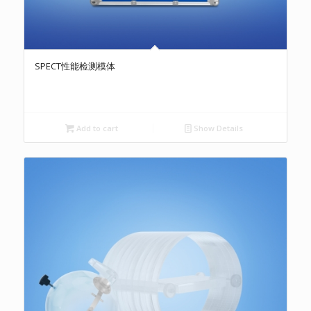
SPECT性能检测模体
Add to cart
Show Details