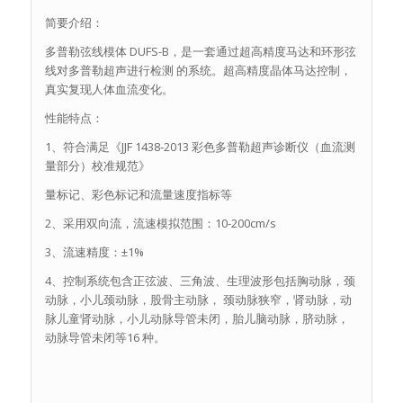
简要介绍：
多普勒弦线模体 DUFS-B，是一套通过超高精度马达和环形弦
线对多普勒超声进行检测 的系统。超高精度晶体马达控制，
真实复现人体血流变化。
性能特点：
1、符合满足《JJF 1438-2013 彩色多普勒超声诊断仪（血流测
量部分）校准规范》
量标记、彩色标记和流量速度指标等
2、采用双向流，流速模拟范围：10-200cm/s
3、流速精度：±1%
4、控制系统包含正弦波、三角波、生理波形包括胸动脉，颈
动脉，小儿颈动脉，股骨主动脉， 颈动脉狭窄，肾动脉，动
脉儿童肾动脉，小儿动脉导管未闭，胎儿脑动脉，脐动脉，
动脉导管未闭等16 种。