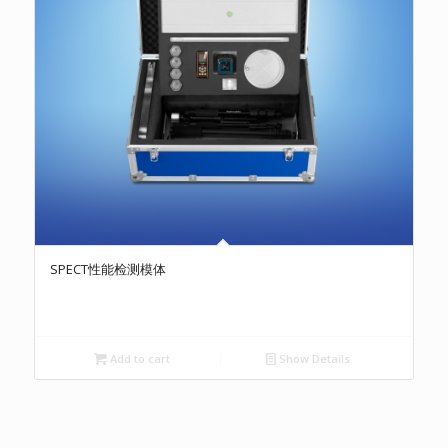
SPECT性能检测模体
Add to cart
Show Details