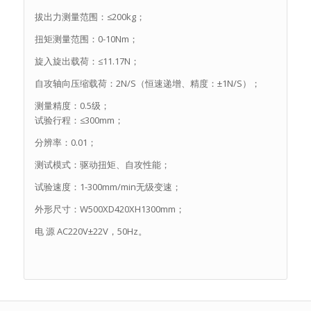
拔出力测量范围：≤200kg；
扭矩测量范围：0-10Nm；
旋入旋出载荷：≤11.17N；
自攻轴向压缩载荷：2N/S（恒速递增、精度：±1N/S）；
测量精度：0.5级；
试验行程：≤300mm；
分辨率：0.01；
测试模式：驱动扭矩、自攻性能；
试验速度：1-300mm/min无级变速；
外形尺寸：W500XD420XH1300mm；
电 源 AC220V±22V，50Hz。