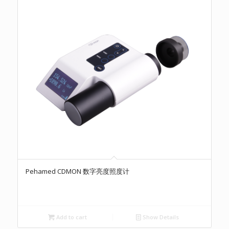
Pehamed CDMON 数字亮度照度计
Add to cart
Show Details