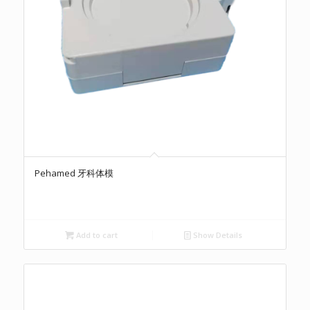
Pehamed 牙科体模
Add to cart
Show Details