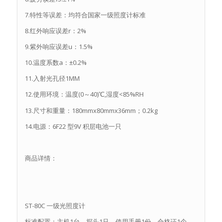
7.特性等误差：均符合国家一级照度计标准
8.红外响应误差r：2%
9.紫外响应误差u：1.5%
10.温度系数a：±0.2%
11.入射光孔径1MM
12.使用环境：温度(0～40)℃,湿度<85%RH
13.尺寸和重量：180mmx80mmx36mm；0.2kg
14.电源：6F22 型9V 积层电池一只
商品详情：
ST-80C 一级光照度计
标准配置：主机1台，探头1只，使用手册1份，合格证1个，