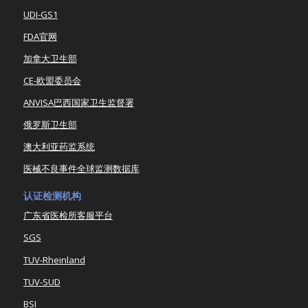
UDI-GS1
FDA官网
加拿大卫生部
CE-欧盟委员会
ANVISA巴西国家卫生监督署
俄罗斯卫生部
澳大利亚药监系统
医械不良事件全球监测数据库
认证检测机构
广东省医检所客服平台
SGS
TUV-Rheinland
TUV-SUD
BSI