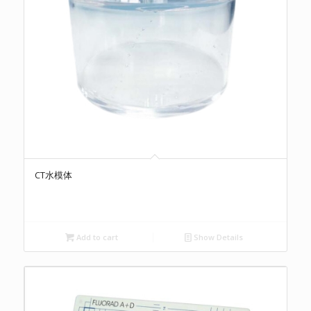
CT水模体
Add to cart
Show Details