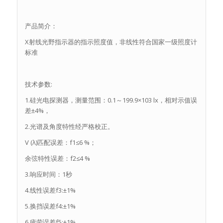
产品简介：
X射线光野指示器的指示照度值，非线性符合国家一级照度计
标准
技术参数:
1.硅光电探测器，测量范围：0.1～199.9×103 lx，相对示值误
差±4%，
2.光谱及角度特性经严格校正。
V (λ)匹配误差：f1≤6 %；
余弦特性误差：f2≤4 %
3.响应时间：1秒
4.线性误差f3:±1%
5.换挡误差f4:±1%
6.疲劳误差f5:±1%