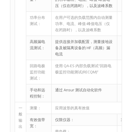
压（仅在闭路时），以及波峰系数
功率分布
在用户可选的负载范围内自动测量
测试：
功率、电流、峰值-峰值电压（仅
在闭路时），以及波峰系数
高频漏电
提供连接并加载配置，测量接地设
流测试：
备及被隔离设备的 HF（高频）漏
电流
回路电极
使用 QA-ES 内部负载测试“回路电
监控功能
极监控功能测试(RECQM)”
测试：
手动和远
通过 Ansur 测试自动化软件
程控制：
一
测量：
应用波形的真有效值
般
有效值带
仅限仪器：
30 Hz 
输
宽：
出
带负载：