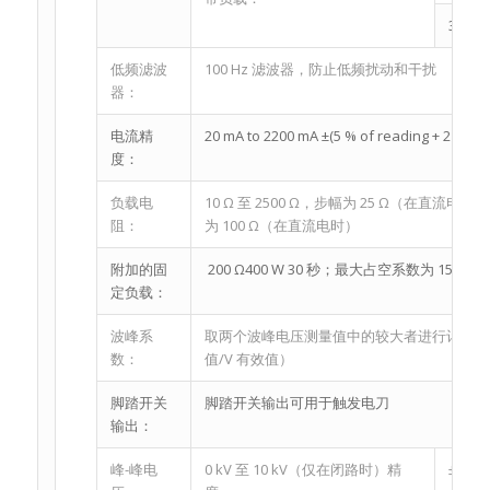
30 Hz 
低频滤波
100 Hz 滤波器，防止低频扰动和干扰
器：
电流精
20 mA to 2200 mA ±(5 % of reading + 2 mA) f
度：
负载电
10 Ω 至 2500 Ω，步幅为 25 Ω（在直流电时）
阻：
为 100 Ω（在直流电时）
附加的固
200 Ω400 W 30 秒；最大占空系数为 15%
定负载：
波峰系
取两个波峰电压测量值中的较大者进行计算。量程：
数：
值/V 有效值）
脚踏开关
脚踏开关输出可用于触发电刀
输出：
峰-峰电
0 kV 至 10 kV（仅在闭路时）精
±10 %