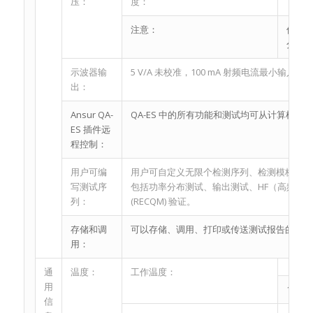
压：
度：
注意：
仅在
分散
示波器输
5 V/A 未校准，100 mA 射频电流最小输入
出：
Ansur QA-
QA-ES 中的所有功能和测试均可从计算机控
ES 插件远
程控制：
用户可编
用户可自定义无限个检测序列、检测模板和自
写测试序
包括功率分布测试、输出测试、HF（高频）
列：
(RECQM) 验证。
存储和调
可以存储、调用、打印或传送测试报告的格式
用：
通
温度：
工作温度：
用
15 ℃ 
信