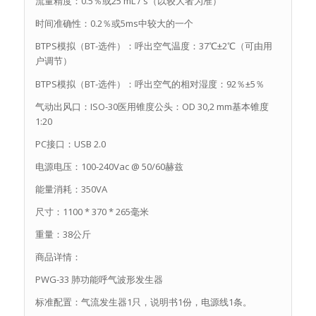
流量精度：0.5％或25 mL / s（以较大者为准）
时间准确性：0.2％或5ms中较大的一个
BTPS模拟（BT-选件）：呼出空气温度：37℃±2℃（可由用
户调节）
BTPS模拟（BT-选件）：呼出空气的相对湿度：92％±5％
气动出风口：ISO-30医用锥度公头：OD 30,2 mm基本锥度
1:20
PC接口：USB 2.0
电源电压：100-240Vac @ 50/60赫兹
能量消耗：350VA
尺寸：1100 * 370 * 265毫米
重量：38公斤
商品详情：
PWG-33 肺功能呼气波形发生器
标准配置：气流发生器1只，说明书1份，电源线1条。