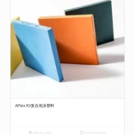
APlex R3复合泡沫塑料
Add to cart
Show Details