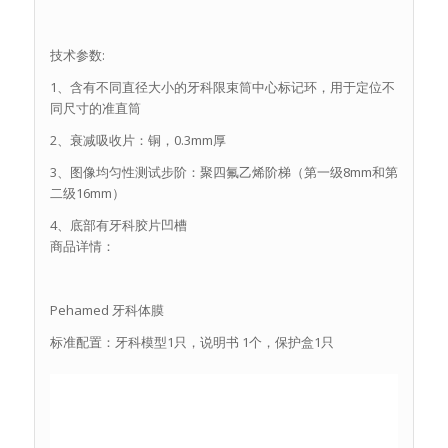
技术参数:
1、含有不同直径大小的牙科限束筒中心标记环，用于定位不
同尺寸的准直筒
2、衰减吸收片：铜，0.3mm厚
3、图像均匀性测试步阶：聚四氟乙烯阶梯（第一级8mm和第
二级16mm）
4、底部有牙科胶片凹槽
商品详情：
Pehamed 牙科体膜
标准配置：牙科模型1只，说明书 1个，保护盒1只