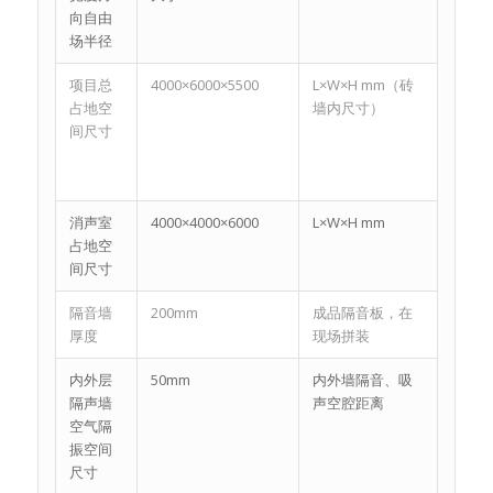
向自由
场半径
项目总
4000×6000×5500
L×W×H mm（砖
占地空
墙内尺寸）
间尺寸
消声室
4000×4000×6000
L×W×H mm
占地空
间尺寸
隔音墙
200mm
成品隔音板，在
厚度
现场拼装
内外层
50mm
内外墙隔音、吸
隔声墙
声空腔距离
空气隔
振空间
尺寸