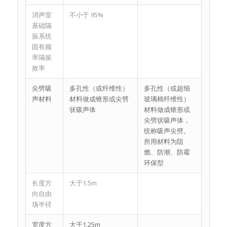
消声室
不小于 95%
基础隔
振系统
固有频
率隔振
效率
尖劈吸
多孔性（或纤维性）
多孔性（或超细
声材料
材料做成锥形或尖劈
玻璃棉纤维性）
状吸声体
材料做成锥形或
尖劈状吸声体，
统称吸声尖劈。
所用材料为阻
燃、防潮、防霉
环保型
长度方
大于1.5m
向自由
场半径
宽度方
大于1.25m