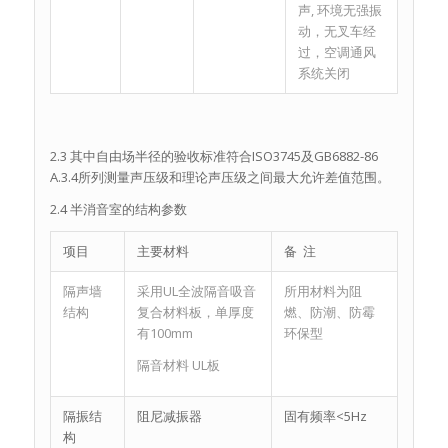
声, 环境无强振
动，无叉车经
过，空调通风
系统关闭
2.3 其中自由场半径的验收标准符合ISO3745及GB6882-86
A.3.4所列测量声压级和理论声压级之间最大允许差值范围。
2.4 半消音室的结构参数
项目
主要材料
备 注
隔声墙
采用UL全波隔音吸音
所用材料为阻
结构
复合材料板，单厚度
燃、防潮、防霉
有100mm
环保型
隔音材料 UL板
隔振结
阻尼减振器
固有频率<5Hz
构