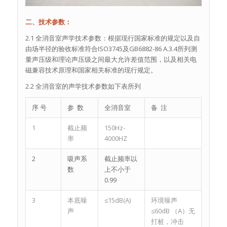
二、技术参数：
2.1 全消音室声学技术参数：根据现行国家标准的规定以及自
由场半径的验收标准符合ISO3745及GB6882-86 A.3.4所列测
量声压级和理论声压级之间最大允许差值范围，以及相关电
磁兼容技术原理和国家相关标准的现行规定。
2.2 全消音室的声学技术参数如下表所列
序 号
参 数
全消音室
备 注
1
截止频
150Hz-
率
4000HZ
2
吸声系
截止频率以
数
上不小于
0.99
3
本底噪
≤15dB(A)
环境噪声
声
≤60dB （A）无
打桩，冲击