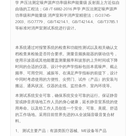
学 声压法测定噪声源声功率级和声能量级 反射面上方近似自
由场的工程法；GB /T 6882-2016 声学 声压法测定噪声源声
功率级和声能量级 消声室和半消声室精密法；ISO3745-
2003、ISO7779 、GB/T4214.1、GB/T4214.4、 GB/T3785.1
等标准对消声室测试系统进行设计。
本系统通过对报警系统的检查和功能性测试以及相关确认文
档检查来检验是否符合要求。测量音频换能器的驱动信号，
使用示波器或其他能覆盖测量频率和波形的上升时间或下降
时间的合适的仪器。设计中的声学指标包括本底噪声、截止
频率、可用空间、减振等。在满足声学指标的前提下，设计
中同时考虑使用的方便性、尖劈门、试件（产品）的安装与
搬运、通风状况、仪器的走线、监控条件、室内环境等。
本测试系统安全可靠，确保系统安全可靠的运行。保证静音
室或静音房场地工作人员的身心健康，延长静音室系统的使
用寿命。以及给工作人员创造一个安全、可靠、美观、舒适
的工作场地。采用目前世界先进的UL全波隔音吸音复合材
料。
1、 测试主要产品：有源类医疗器械、ME设备等产品