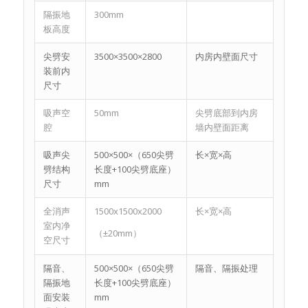
隔振地
300mm
板高度
尖劈安
3500×3500×2800
内房内壁面尺寸
装前内
尺寸
吸声空
50mm
尖劈底部到内房
腔
墙内壁面距离
吸声尖
500×500×（650尖劈
长×宽×高
劈结构
长度+100尖劈底座）
尺寸
mm
全消声
1500x1500x2000
长×宽×高
室内净
（±20mm）
空尺寸
隔音、
500×500×（650尖劈
隔音、隔振处理
隔振地
长度+100尖劈底座）
面安装
mm