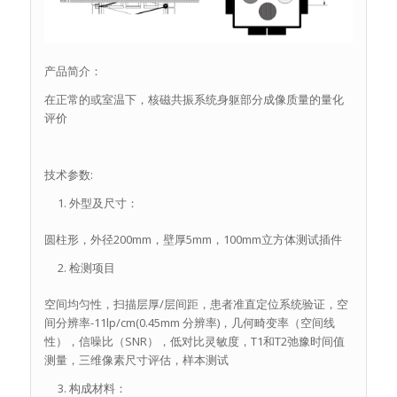
产品简介：
在正常的或室温下，核磁共振系统身躯部分成像质量的量化
评价
技术参数:
外型及尺寸：
圆柱形，外径200mm，壁厚5mm，100mm立方体测试插件
检测项目
空间均匀性，扫描层厚/层间距，患者准直定位系统验证，空
间分辨率-11lp/cm(0.45mm 分辨率)，几何畸变率（空间线
性），信噪比（SNR），低对比灵敏度，T1和T2弛豫时间值
测量，三维像素尺寸评估，样本测试
构成材料：