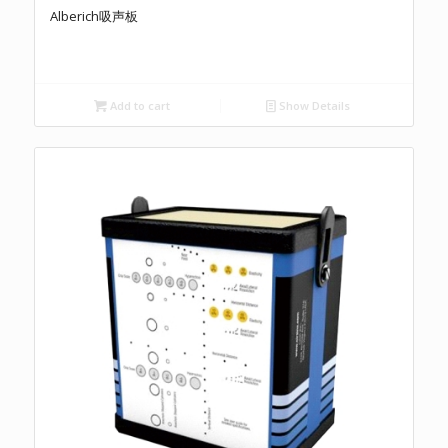
Alberich吸声板
Add to cart
Show Details