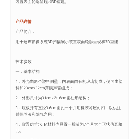
装置表面轮廓呈现和3D重建。
产品详情
产品简介：
用于超声影像系统3D扫描演示装置表面轮廓呈现和3D重建
技术参数:
一．基本结构
1．外壳由两个塑料侧壁，内底面由有机玻璃制成，侧面由塑
料和23cmx32cm薄膜声窗组成；
2．外形尺寸为31cmxØ16cm圆柱形结构；
3．底板开有直径3.6cm圆孔一个并用橡胶薄层封闭，以供注
射保养液和除气之用；
4．背景仿羊水TM材料内悬置一胎龄为7个月大全形状仿真胎
儿。