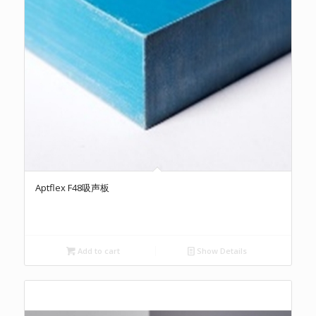
Aptflex F48吸声板
Add to cart
Show Details