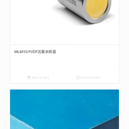
ML4X50 PVDF活塞水听器
Add to cart
Show Details