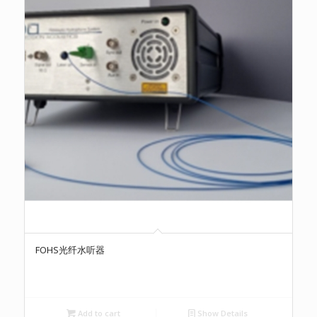
FOHS光纤水听器
Add to cart
Show Details