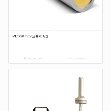
ML4X50 PVDF活塞水听器
Add to cart
Show Details