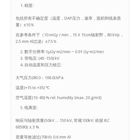
精度:
包括所有不确定度（温度，DAP压力，速率，面积和线束质
量）±10％
在参考条件下（10 mGy / min，15 X 15cm辐射野，80 kVp，
2.5 mm Al过滤）±7.5％
数字分辨率:1μGy·m2/min ~ 0.91 Gy·m2/min
管电压: (40 -150) kV
自动温度和压力校正:
大气压力(80.0 – 106.0) kPa
温度(+15 to +35) ℃
空气湿度(10 -80) % rel. humidity (max. 20 g/m3)
电离室:
响应与辐射质量(50kV … 150 kV, 常规100kV; 依据 IEC
60580): ± 3 %
质量等效滤过(70kV): 0.6 mm Al