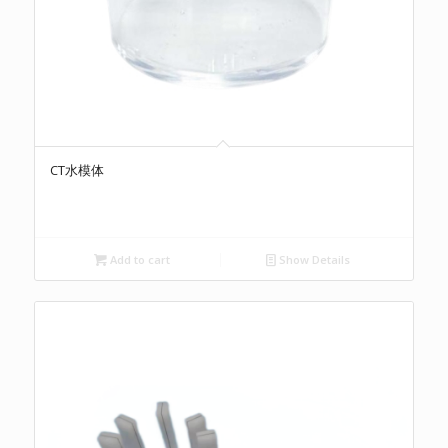
CT水模体
Add to cart
Show Details