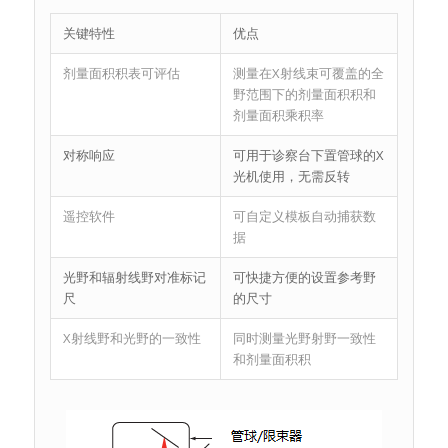
关键特性
优点
剂量面积积表可评估
测量在X射线束可覆盖的全
野范围下的剂量面积积和
剂量面积乘积率
对称响应
可用于诊察台下置管球的X
光机使用，无需反转
遥控软件
可自定义模板自动捕获数
据
光野和辐射线野对准标记
可快捷方便的设置参考野
尺
的尺寸
X射线野和光野的一致性
同时测量光野射野一致性
和剂量面积积