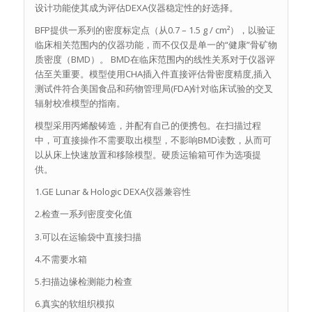
设计功能使其成为评估DEXA仪器稳定性的好选择。
BFP提供一系列的密度标定点（从0.7 – 1.5 g / cm²），以验证
临床相关范围内的仪器功能，而不仅仅是单一的“健康”骨矿物
质密度（BMD）。 BMD在临床范围内的线性关系对于仪器评
估至关重要。模型使用CHA插入件直接评估骨密度精度,插入
测试件符合美国食品和药物管理局(FDA)针对临床试验的交叉
辐射校准模型的指南。
模型采用丙烯酸铸造，并配有自己的便携包。在扫描过程
中，可直接操作不需要取出模型，不影响BMD读数，从而可
以从床上快速放置和移除模型。硬质运输箱可作为选项提
供。
1.GE Lunar & Hologic DEXA仪器兼容性
2.检查一系列密度变化值
3.可以在运输袋中直接扫描
4.不需要水箱
5.扫描边缘检测能力检查
6.真实的软组织模拟