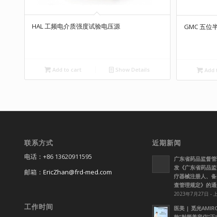
HAL 工频电介质强度试验电压源
GMC 五
Add to cart
Show Details
Add t
联系方式
近期新闻
电话：+86 13620911595
广东省药品监督管
发《广东省药品监
邮箱：
EricZhan@frd-med.com
疗器械注册人、备
查管理规定》的通
2023年7月27日 - 
工作时间
医美 | 觅光AMI
款”射频美容仪”