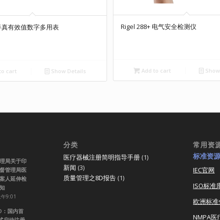
Rigel 288+ 电气安全检测仪
位半真有效值数字多用表
Add to cart
Show 
o cart
Show Details
分类
常用资
标准资
医疗器械注册简明指导手册
(1)
理局关于印
新闻
(3)
IEC官网
督管理局医
质量管理之8D报告
(1)
案人延伸检
ISO标准
知
上午9:01
欧洲标准
RO：国内首
NMPA
正式启动注册