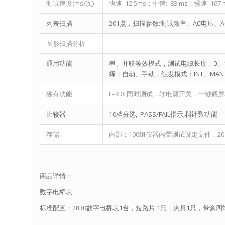
测试速度(ms/次)
快速: 12.5ms；中速: 83 ms；慢速: 167 
列表扫描
201点，扫描参数:测试频率、AC电压、AC电
图形扫描分析
——-
通用功能
串、并联等效模式，测试电缆长度：0、1
择：自动、手动，触发模式：INT、MAN、
独有功能
L-RDC同时测试，软电源开关，一键截
比较器
10档分选, PASS/FAIL指示,档计数功能
存储
内部：100组仪器内置测试设定文件，20
商品详情：
数字电桥表
标准配置：2830数字电桥表1台，短路片 1只，夹具1只，带盒四