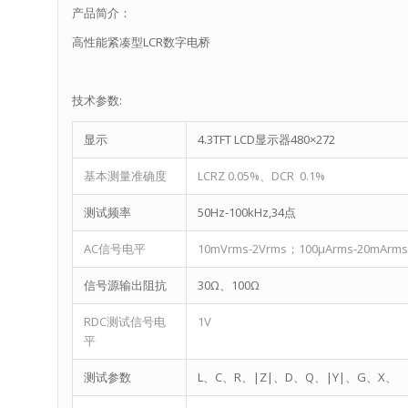
产品简介：
高性能紧凑型LCR数字电桥
技术参数:
显示
4.3TFT LCD显示器480×272
基本测量准确度
LCRZ 0.05%、DCR 0.1%
测试频率
50Hz-100kHz,34点
AC信号电平
10mVrms-2Vrms；100μArms-20mArms
信号源输出阻抗
30Ω、100Ω
RDC测试信号电
1V
平
测试参数
L、C、R、|Z|、D、Q、|Y|、G、X、