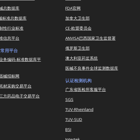
器械总数据库
FDA官网
器械标准总数据库
加拿大卫生部
强制性行业标准
CE-欧盟委员会
准信息平台
ANVISA巴西国家卫生监督署
俄罗斯卫生部
业常用平台
澳大利亚药监系统
业务编码-标准数据库平
医械不良事件全球监测数据库
器械招标网
认证检测机构
耗材采购交易平台
广东省医检所客服平台
三方药品电子交易平台
SGS
TUV-Rheinland
TUV-SUD
BSI
Intertek