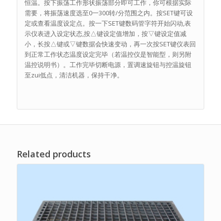
恒温。按下振荡工作形状振荡部分即可工作，你可根据实际
需要，将振荡速度选至0一300转/分范围之内。按SET键可设
定或查看温度设定点。按一下SET键数码管字符开始闪动,表
示仪表进入设定状态,按△键设定值增加，按▽键设定值减
小，长按△键或▽键数据会快速变动，再一次按SET键仪表回
到正常工作状态温度设定完毕（若温控仪是智能型，则另附
温控说明书）。工作完毕切断电源，置调速旋钮与控温旋钮
至zui低点，清洁机器，保持干净。
Related products