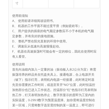
寸
使用前须知
A、 使用前请详细阅读说明书。
B、 机器的工作平面不能过度平滑（例如瓷砖等）。
C、 用户提供的插座的电气额定参数应不小于本机的电气额
定参数，并有良好的接地措施。
D、 整机严禁在阳光直射的环境中使用。
E、 调速应从低速向高速慢慢起动。
F、 机器在高速振荡时可能会有一定的移位，因此在使用时应
有人看管。
使用说明
首先向油箱内加入一定量的油（振动板入水2公分为宜）将需
振荡培养的样品夹在托盘夹具上。接通电源，合上电源开关
（锨下）指示灯亮，表明机内电源一经接通，此时将定时器
先至你需要的工作时间，或选至常开“NO”位置，此时恒温控
加热部分也已进入工作状态。控温部分“红”色指示灯亮表明加
热工作，灯灭表明加热停止，数字所显示的度即为工室内的
实际温度，0-299.9数字为预置温度择。如你需将温度控制在
某一区域，只需将数字选至需控制的某一温度上，即可进行