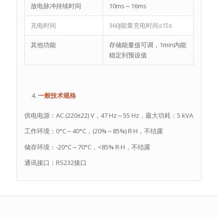
放电脉冲持续时间
10ms～16ms
充电时间
360J能量充电时间≤15s
其他功能
存储能量值可调，1min内能
稳定到预设值
一般技术规格
供电电源：AC (220±22) V，47 Hz～55 Hz，最大功耗：5 kVA
工作环境：0°C～40°C，(20%～85%) R·H，不结露
储存环境：-20°C～70°C，<85% R·H，不结露
通讯接口：RS232接口