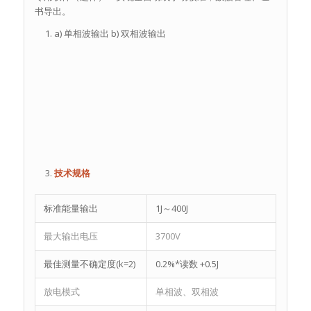
书导出。
a) 单相波输出 b) 双相波输出
技术规格
标准能量输出
1J～400J
最大输出电压
3700V
最佳测量不确定度(k=2)
0.2%*读数 +0.5J
放电模式
单相波、双相波