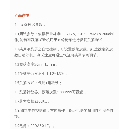
产品详情
1、设备技术参数：
1.1测试参数：依据行业标准ISO7176、GB/T 18029.8-2008制
作, 轮椅车跌落试验机用于对轮椅车进行反复跌落测试。
1.2采用液晶屏全自动控制，可设置跌落次数。到达设定的次
数自动停机。测试速度可通过气缸两头调节阀调节。
1.3跌落高度50mm±5mm；
1.4跌落平台应不小于1.2*1.3米；
1.5跌落方式：气动+电磁铁；
1.6跌落计数器。跌落次数1-999999可设置，
1.7最大负载≥200KG。
1.8.独立中央控制箱，方便操作，保证电器的耐用性和安全性
能。
1.9电源：220V,50HZ。。