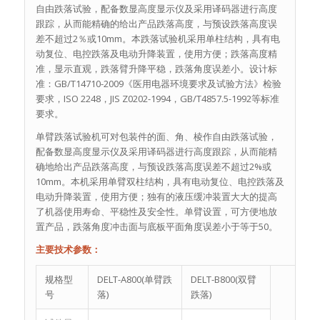
自由跌落试验，配备数显高度显示仪及采用译码器进行高度
跟踪，从而能精确的给出产品跌落高度，与预设跌落高度误
差不超过2％或10mm。本跌落试验机采用单柱结构，具有电
动复位、电控跌落及电动升降装置，使用方便；跌落高度精
准，显示直观，跌落臂升降平稳，跌落角度误差小。设计标
准：GB/T14710-2009《医用电器环境要求及试验方法》检验
要求，ISO 2248，JIS Z0202-1994，GB/T4857.5-1992等标准
要求。
单臂跌落试验机可对包装件的面、角、棱作自由跌落试验，
配备数显高度显示仪及采用译码器进行高度跟踪，从而能精
确地给出产品跌落高度，与预设跌落高度误差不超过2%或
10mm。本机采用单臂双柱结构，具有电动复位、电控跌落及
电动升降装置，使用方便；独有的液压缓冲装置大大的提高
了机器使用寿命、平稳性及安全性。单臂设置，可方便地放
置产品，跌落角度冲击面与底板平面角度误差小于等于50。
主要技术参数：
规格型
DELT-A800(单臂跌
DELT-B800(双臂
号
落)
跌落)