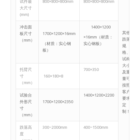
试件最
800×800×800mm
800×800×800mm
大尺寸
(mm)
冲击面
1400×1200
其他
板尺寸
1700×1200×16mm
×16mm（材质：
跌落
（mm）
（材质：实心钢
实心钢板）
规
板）
格、
试样
大小
托臂尺
700×350
及重
寸
160×180×8
量可
（mm）
按照
客户
试验台
1400×1200×2200
要求
外形尺
1700×1200×2350
定
寸
制！
（mm）
跌落高
300~2000mm
400~1500mm
度