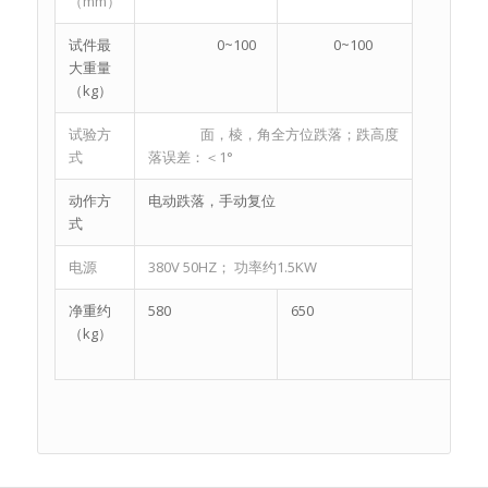
（mm）
试件最
0~100
0~100
大重量
（kg）
试验方
面，棱，角全方位跌落；跌高度
式
落误差：＜1°
动作方
电动跌落，手动复位
式
电源
380V 50HZ； 功率约1.5KW
净重约
580
650
（kg）