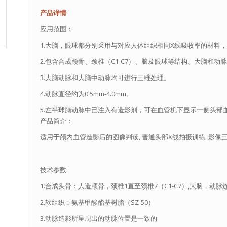
产品详情
应用范围：
1.大脑，眼球都分别采用与对应人体组织相同X线吸收率的材料
2.包含合成颅骨、颈椎（C1-C7）、脑及眼球等结构、大脑和
3.大脑动脉和大脑中动脉均可进行三维处理。
4.动脉直径约为0.5mm-4.0mm。
5.左半球脑动脉中已注入有造影剂，可在血管机下显示一侧头部
产品简介：
适用于颅内血管造影后的图像判读, 普通头部X线拍摄训练, 影像
技术参数:
1.合成头骨：人造颅骨，颈椎1直至颈椎7（C1-C7）,大脑，动
2.软组织：氨基甲酸酯基树脂（SZ-50）
3.动脉造影所呈现出的动脉位置是一致的