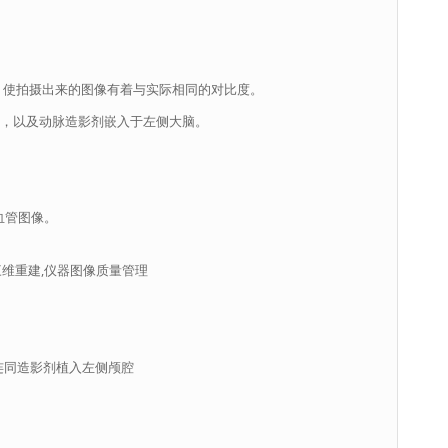
， 使拍摄出来的图像有着与实际相同的对比度。
动脉，以及动脉造影剂嵌入于左侧大脑。
血管图像。
三维重建,仪器图像质量管理
脉连同造影剂植入左侧颅腔