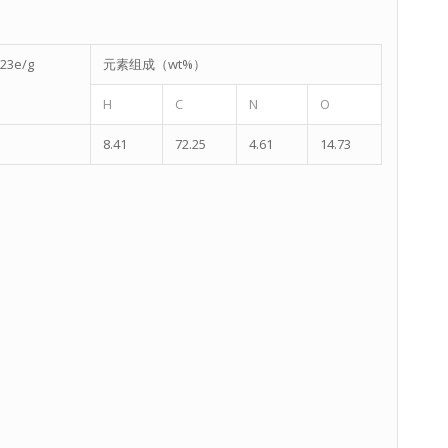
23e/g
元素组成（wt%）
H
C
N
O
8.41
72.25
4.61
14.73