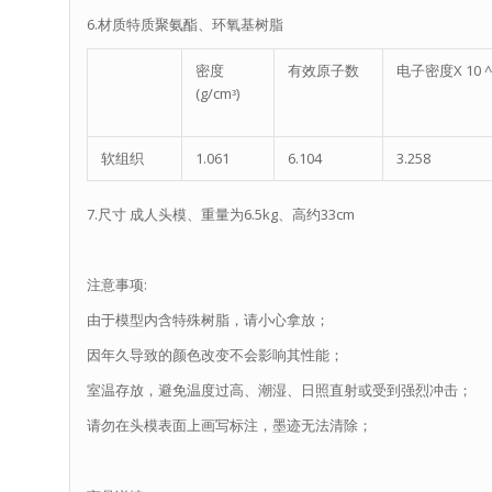
6.材质特质聚氨酯、环氧基树脂
密度
有效原子数
电子密度X 10 ^
(g/cmᶟ)
软组织
1.061
6.104
3.258
7.尺寸 成人头模、重量为6.5kg、高约33cm
注意事项:
由于模型内含特殊树脂，请小心拿放；
因年久导致的颜色改变不会影响其性能；
室温存放，避免温度过高、潮湿、日照直射或受到强烈冲击；
请勿在头模表面上画写标注，墨迹无法清除；