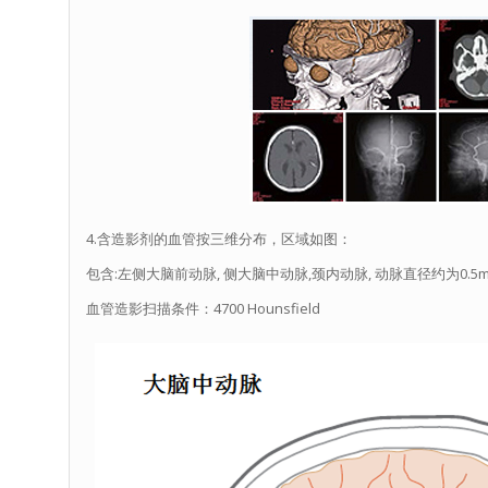
4.含造影剂的血管按三维分布，区域如图：
包含:左侧大脑前动脉, 侧大脑中动脉,颈内动脉, 动脉直径约为0.5mm
血管造影扫描条件：4700 Hounsfield