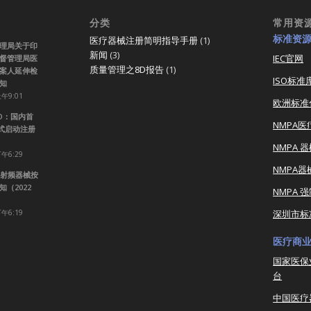
分类
常用资
标准资
医疗器械注册简明指导手册
(1)
理局关于印
新闻
(3)
IEC官网
督管理局医
质量管理之8D报告
(1)
案人延伸检
ISO标准
知
上午9:01
欧洲标准
RO：国内首
NMPA
正式启动注册
NMPA 
下午6:29
NMPA
射频器械按
（2022
NMPA 
下午6:19
深圳市标
医疗商
国家医保
台
中国医疗