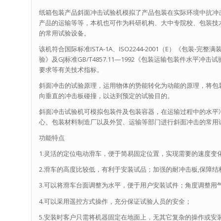
纸箱包装产品斜面冲击试验机模拟了产品包装在实际环境中抗冲
产品的运输等等，本机也可作为科研机构、大中专院校、包装技
的常用试验设备。
该机符合国际标准ISTA-1A、ISO2244-2001（E）《包
验》及GJ标准GB/T4857.11—1992《包装运输包装件水平冲击
要求等有关技术指标。
斜面冲击的试验原理，运用物体的势能转化为动能的原理，将包
向垂直的冲击板碰撞，以达到预定的试验目的。
斜面冲击试验机可模拟包装件及包装容器，在运输过程中的水平
心、包装材料制造厂以及外贸、运输等部门进行斜面冲击的常用
功能特点
1.灵活的定位电动滑车，便于简易固定位置，实现需要的速度变
2.滑车的高度比较低，有利于安装试品；加强的耐冲击板,保障结
3.可以将滑车台面调整为水平，便于用户安装试件；角度调整用气
4.可以采用遥控方式操作，充分保证试验人员的安全；
5.安装时客户只需将机器固定在地面上，无其它复杂的操作或安