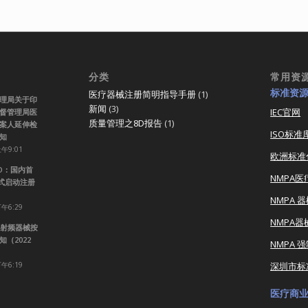
分类
常用资
标准资
医疗器械注册简明指导手册
(1)
理局关于印
新闻
(3)
IEC官网
督管理局医
质量管理之8D报告
(1)
案人延伸检
ISO标准
知
上午9:01
欧洲标准
RO：国内首
NMPA
正式启动注册
NMPA 
下午6:29
NMPA
射频器械按
（2022
NMPA 
下午6:19
深圳市标
医疗商