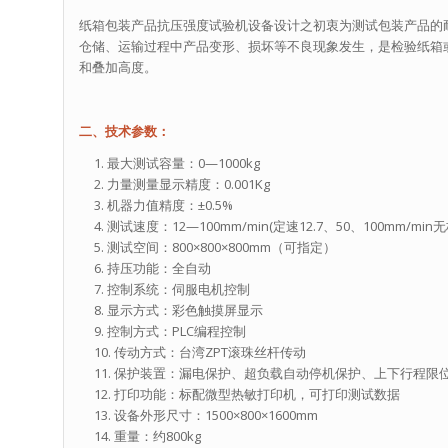
纸箱包装产品抗压强度试验机设备设计之初衷为测试包装产品的
仓储、运输过程中产品变形、损坏等不良现象发生，是检验纸箱
和叠加高度。
二、技术参数：
最大测试容量：0—1000kg
力量测量显示精度：0.001Kg
机器力值精度：±0.5%
测试速度：12—100mm/min(定速12.7、50、100mm/min
测试空间：800×800×800mm（可指定）
持压功能：全自动
控制系统：伺服电机控制
显示方式：彩色触摸屏显示
控制方式：PLC编程控制
传动方式：台湾ZPT滚珠丝杆传动
保护装置：漏电保护、超负载自动停机保护、上下行程限
打印功能：标配微型热敏打印机，可打印测试数据
设备外形尺寸：1500×800×1600mm
重量：约800kg