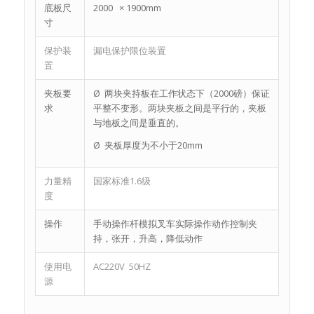
底板尺
2000 × 1900mm
寸
保护装
漏电保护限位装置
置
夹板要
Ø 两块夹持板在工作状态下（2000磅）保证
求
平整不变形。两块夹板之间是平行的，夹板
与地板之间是垂直的。
Ø 夹板厚度为不小于20mm
力量精
国家标准1.6级
度
操作
手动操作杆模拟叉车实际操作动作控制夹
持，张开，升高，降低动作
使用电
AC220V 50HZ
源