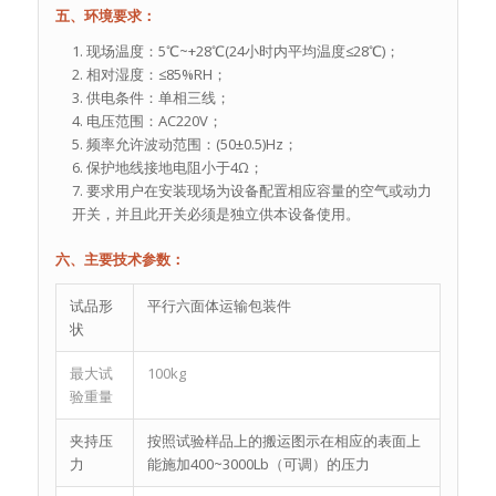
五、环境要求：
现场温度：5℃~+28℃(24小时内平均温度≤28℃)；
相对湿度：≤85%RH；
供电条件：单相三线；
电压范围：AC220V；
频率允许波动范围：(50±0.5)Hz；
保护地线接地电阻小于4Ω；
要求用户在安装现场为设备配置相应容量的空气或动力
开关，并且此开关必须是独立供本设备使用。
六、主要技术参数：
试品形
平行六面体运输包装件
状
最大试
100kg
验重量
夹持压
按照试验样品上的搬运图示在相应的表面上
力
能施加400~3000Lb（可调）的压力