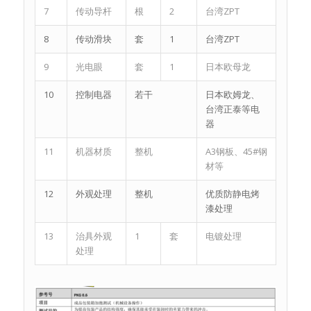
7
传动导杆
根
2
台湾ZPT
8
传动滑块
套
1
台湾ZPT
9
光电眼
套
1
日本欧母龙
10
控制电器
若干
日本欧姆龙、
台湾正泰等电
器
11
机器材质
整机
A3钢板、45#钢
材等
12
外观处理
整机
优质防静电烤
漆处理
13
治具外观
1
套
电镀处理
处理