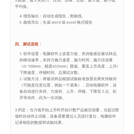
3.数据：最大夹持力、压强、位移、次数、最大值、最小值、
平均值。
报告输出：自动生成报告，附曲线。
曲线导出：生成 word 或 excel 格式报告
四、测试流程：
软件设置：电脑软件上设置力值，夹持板接近被试样品
的移动速率，夹持力施力速度，施力时间，施力压缩量
（0~100mm，精度±0.5mm）限值、重直上升高度，上升/
下降速度，停顿时间、总测试次数。
试验方法：将被试样品根据试验标准放置在两夹持板间
（可能是任意位置，例如一个底角），启动电脑软件，设
备自动进行夹持、力保持、上升、停顿、下降至 0 点、松
开等动作，此为一次试验。
3.判定：当力值开始上升时开始计数产品被压缩量，当超过限
值时自动停止试验，设备需要通过人员进行复位，电脑软件
记录相应的数据和试验结果。