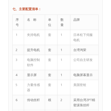
七、主要配置清单：
序
名 称
单
数
品牌
号
位
量
1
夹持电机
套
1
日本松下伺服
电机
2
提升电机
套
1
台湾鸿荣
3
电脑控制
套
1
公司自主研发
软件
4
显示屏
套
1
电脑屏幕显示
5
力量传感
套
1
美国世铨
器
6
传动丝杆
根
2
采用台湾ZPT精
密滚珠丝杆