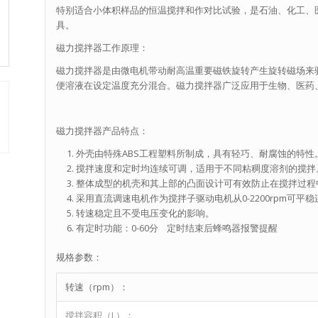
特别适合小体积样品的恒温搅拌和作对比试验，是石油、化工、
具。
磁力搅拌器工作原理：
磁力搅拌器是由微电机带动耐高温重要磁铁旋转产生旋转磁场来
便溶液在设定温度充分混合。磁力搅拌器广泛应用于生物、医药
磁力搅拌器产品特点：
外壳由特殊ABS工程塑料所制成，具有轻巧、耐腐蚀的特性
搅拌速度和定时均连续可调，适用于不同粘稠度溶剂的搅拌
整体成型的机壳和其上部的凸面设计可有效防止在搅拌过程
采用直流调速电机作为搅拌子驱动电机从0-2200rpm可平
转速稳定且不受电压变化的影响。
有定时功能：0-60分 定时结束后蜂鸣器报警提醒
规格参数：
转速（rpm）：
搅拌容积（L）：