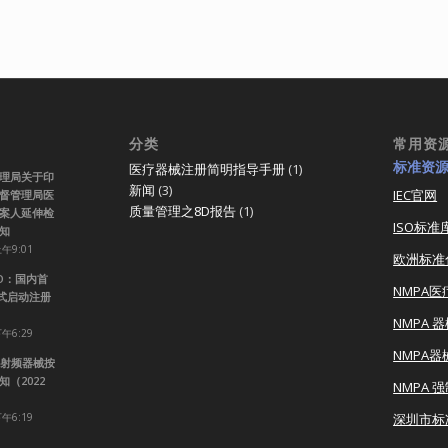
分类
常用资
标准资
医疗器械注册简明指导手册
(1)
理局关于印
新闻
(3)
IEC官网
督管理局医
质量管理之8D报告
(1)
案人延伸检
ISO标准
知
上午9:01
欧洲标准
RO：国内首
NMPA
正式启动注册
NMPA 
下午6:29
NMPA
射频器械按
（2022
NMPA 
下午6:19
深圳市标