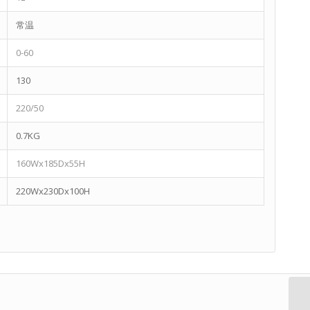
常温
0-60
130
220/50
0.7KG
160Wx185Dx55H
220Wx230Dx100H