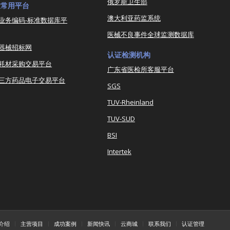
俄罗斯卫生部
业常用平台
澳大利亚药监系统
业务编码-标准数据库平
医械不良事件全球监测数据库
器械招标网
认证检测机构
耗材采购交易平台
广东省医检所客服平台
三方药品电子交易平台
SGS
TUV-Rheinland
TUV-SUD
BSI
Intertek
介绍
主营项目
成功案例
新闻快讯
云商城
联系我们
认证管理