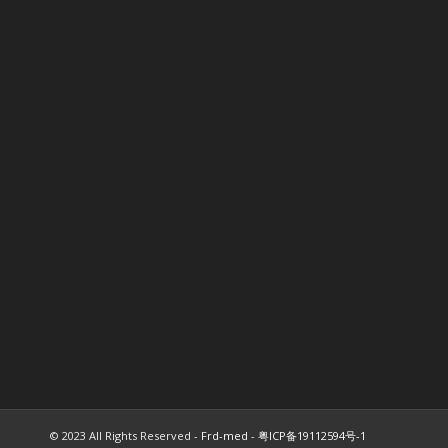
© 2023 All Rights Reserved -
Frd-med
-
粤ICP备19112594号-1