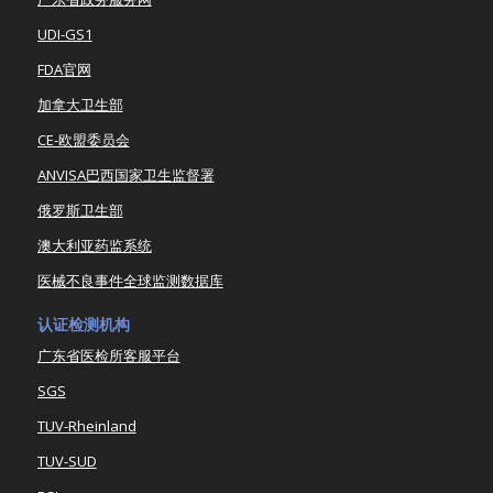
UDI-GS1
FDA官网
加拿大卫生部
CE-欧盟委员会
ANVISA巴西国家卫生监督署
俄罗斯卫生部
澳大利亚药监系统
医械不良事件全球监测数据库
认证检测机构
广东省医检所客服平台
SGS
TUV-Rheinland
TUV-SUD