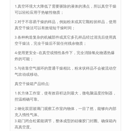
1.真空环境大大降低了需要驱除的液体的沸点，所以真空干燥
可以轻松应用于热敏性物质；
2.对于不容易干燥的样品，例如粉末或其它颗粒状样品，使用
真空干燥法可以有效缩短干燥时间；
3.各种构造复杂的机械部件或其它多孔样品经过清洗后使用真
空干燥法，完全干燥后不留任何残余物质；
4.使用更安全–在真空或惰性条件下，完全消除氧化物遇热爆
炸的可能；
5.与依靠空气循环的普通干燥相比，粉末状样品不会被流动空
气吹动或移动。
真空干燥箱产品特点:
1.长方体工作室，使有效容积达到最大，微电脑温度控制器，
控温精确可靠。
2.钢化双层玻璃门观察工作室内物体，一目了然，能够向内部
充入惰性气体。
3.箱门闭合松紧能调节，整体成型的硅橡胶门封圈。确保箱内
高真空度。