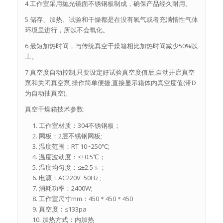
4.工作室采用抛光镜面不锈钢板制成，确保产品经久耐用。
5.储存、加热、试验和干燥都是在没有氧气或者充满惰性气体
环境里进行，所以不会氧化。
6.最短加热时间，与传统真空干燥箱相比加热时间减少50%以
上。
7.真空度自动控制,只要设定好试验真空度值后,自动开启真空
泵和关闭真空泵,操作简单便捷,直接显示箱体内真空度值(带D
为自动抽真空)。
真空干燥箱技术参数:
工作室材质：304不锈钢板；
网板：2层不锈钢网板;
温度范围：RT 10~250℃;
温度波动度：≤±0.5℃；
温度均匀度：≤±2.5﹪；
电源：AC220V 50Hz ;
消耗功率：2400W;
工作室尺寸mm：450＊450＊450
真空度：≤133pa
加热方式：内加热