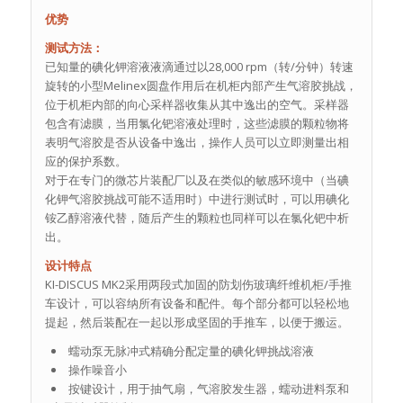
优势
测试方法：
已知量的碘化钾溶液液滴通过以28,000 rpm（转/分钟）转速
旋转的小型Melinex圆盘作用后在机柜内部产生气溶胶挑战，
位于机柜内部的向心采样器收集从其中逸出的空气。采样器
包含有滤膜，当用氯化钯溶液处理时，这些滤膜的颗粒物将
表明气溶胶是否从设备中逸出，操作人员可以立即测量出相
应的保护系数。
对于在专门的微芯片装配厂以及在类似的敏感环境中（当碘
化钾气溶胶挑战可能不适用时）中进行测试时，可以用碘化
铵乙醇溶液代替，随后产生的颗粒也同样可以在氯化钯中析
出。
设计特点
KI-DISCUS MK2采用两段式加固的防划伤玻璃纤维机柜/手推
车设计，可以容纳所有设备和配件。每个部分都可以轻松地
提起，然后装配在一起以形成坚固的手推车，以便于搬运。
蠕动泵无脉冲式精确分配定量的碘化钾挑战溶液
操作噪音小
按键设计，用于抽气扇，气溶胶发生器，蠕动进料泵和