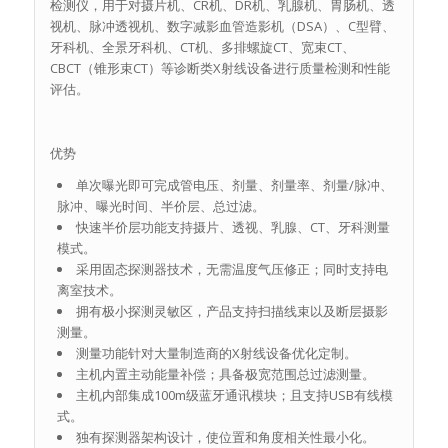
检测仪，用于对摄片机、CR机、DR机、乳腺机、胃肠机、透
视机、脉冲透视机、数字减影血管造影机（DSA）、C型臂、
牙科机、全景牙科机、CT机、多排螺旋CT、宽束CT、
CBCT（锥形束CT）等诊断类X射线设备进行质量检测和性能
评估。
优势
单次曝光即可完成管电压、剂量、剂量率、剂量/脉冲、
脉冲、曝光时间、半价层、总过滤。
快速半价层功能支持摄片、透视、乳腺、CT、牙科测量
模式。
采用固态探测器技术，无需温度气压修正；同时支持电
离室技术。
拥有极小探测灵敏区，产品支持扫描线束以及断层摄影
测量。
测量功能针对大量制造商的X射线设备优化定制。
主机内置主动能量补偿；具备极宽范围总过滤测量。
主机内部集成100m级蓝牙通讯模块；且支持USB有线模
式。
独有探测器架构设计，使位置和角度相关性最小化。