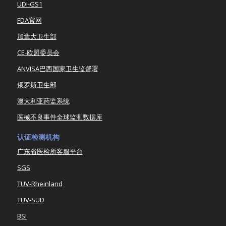
UDI-GS1
FDA官网
加拿大卫生部
CE-欧盟委员会
ANVISA巴西国家卫生监督署
俄罗斯卫生部
澳大利亚药监系统
医械不良事件全球监测数据库
认证检测机构
广东省医检所客服平台
SGS
TUV-Rheinland
TUV-SUD
BSI