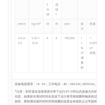
5
连
分
续
钟
*
mN·m
kg·cm²
W
W
rpm
扭
转速
力
4.0 or
5.43 ×
4
4
100,000
<
<
2.0
10-4
1
0.02%
%
of
of
读值
满
量
程
设备电源需求：14 VA；工作电压：85 – 264 VAC, 60/50 Hz。
*注意：刹车器在连续滑差功率下运行4个小时以内是被允许的。
但是，如果延长测试时间在高温下运行将导致线圈和轴承的过早
损坏。限制测试循环的时间和线圈的温度会有效防止过早损坏。