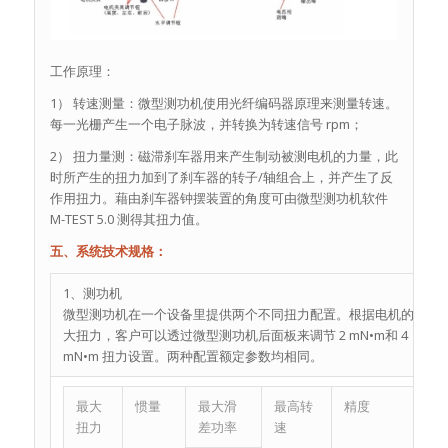
工作原理：
1） 转速测量：微型测功机使用光纤编码器原理来测量转速。
每一光栅产生一个电子脉波，并转换为转速信号 rpm；
2） 扭力量测：磁滞刹车器用来产生制动被测电机的力量，此
时所产生的扭力加到了刹车器的转子/轴组合上，并产生了反
作用扭力。藉由刹车器钟摆装置的角度可由微型测功机软件
M-TEST 5.0 测得其扭力值。
五、系统技术规格：
1、测功机
微型测功机在一个设备里提供两个不同扭力配置。根据电机的最
大扭力，客户可以透过微型测功机后面板来调节 2 mN•m和 4
mN•m 扭力设置。两种配置额定参数均相同。
最大
惯量
最大滑
最高转
精度
扭力
差功率
速