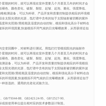
个星期的时间，就可以再现在室外需要几个月甚至几年的时间才会
括褪色、颜色变化、破裂、裂纹、起皱、起泡、脆化、强度降低、
的唯检测设备，可以为科研、产品开发和质量控制提供相应的环境模
拟全太阳光谱的光源，氙灯谱中含有的短于太阳辐射被切断的紫外
温度和光照期/黑暗期及湿度的自动控制，模拟和强化高分子材料在
破坏的环境因素,快速模拟不同气候的日光曝晒效果，从而获得近似
的交变回圈中，对材料进行测试。用氙灯灯管模拟阳光的辐射作
个星期的时间，就可以再现在室外需要几个月甚至几年的时间才会
括褪色、颜色变化、破裂、裂纹、起皱、起泡、脆化、强度降低、
检测设备，可以为科研、产品开发和质量控制提供相应的环境模拟
全太阳光谱的光源，氙灯谱中含有的短于太阳辐射被切断的紫外波
度和光照期/黑暗期及湿度的自动控制，模拟和强化高分子材料在自
坏的环境因素,快速模拟不同气候的日光曝晒效果，从而获得近似于
一种首选的、通用的光老化试验方法。
9344-88、GB2423.24-95、GB12527-90、
59 等对应的国标或按使用单位提出相对应的技术参数设计制造。