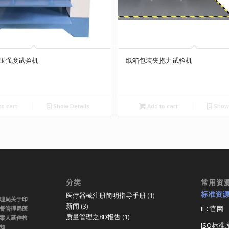
压强度试验机
纸箱包装夹抱力试验机
o cart
Show Details
Add to cart
Show 
分类
常用资
标准资
医疗器械注册简明指导手册
(1)
理局关于印
新闻
(3)
IEC官网
督管理局医
质量管理之8D报告
(1)
案人延伸检
ISO标准
知