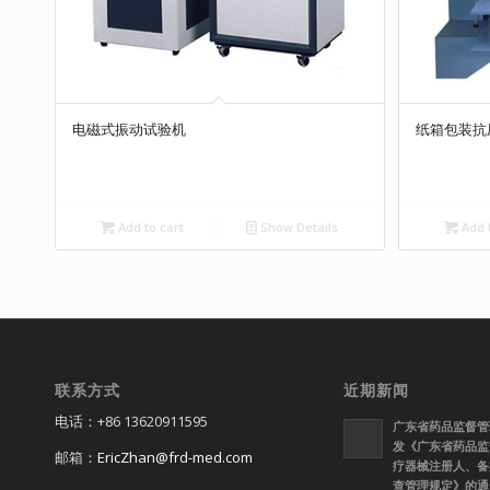
电磁式振动试验机
纸箱包装抗
Add to cart
Show Details
Add t
联系方式
近期新闻
电话：+86 13620911595
广东省药品监督管
发《广东省药品监
邮箱：
EricZhan@frd-med.com
疗器械注册人、备
查管理规定》的通