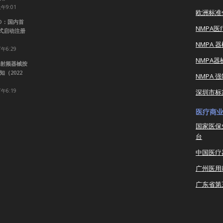
上午9:01
欧洲标准
RO：国内首
NMPA
正式启动注册
NMPA 
下午6:29
NMPA
射频器械按
（2022
NMPA 
下午6:19
深圳市标
医疗商
国家医保
台
中国医疗
广州医用
广东省第