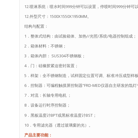
12.喷淋系统：喷水时间999分钟可以设置，停喷时间999分钟可
12.外型尺寸：1500X1550X1950MM。
结构与配置：
1．整体式结构：由试验箱体、加热//光照/系统/电器控制组成；
2．箱体材料：不锈钢；
3．箱体内胆： SUS304不锈钢板；
4．门：硅橡胶紧迫密封装置；
5．样架：全不锈钢制造，试样固定位置可调、标准冲压成型样
6．控制器：可编程触摸屏控制器“FRD-MED仪器自主研发的氙灯
7．对流：长轴专用电机 ；
8．设备运行时序控制器；
9．黑板温度计BPT或黑标准温度计BST；
10．专用滤光器（透过玻璃窗的光）。
产品主要功能：