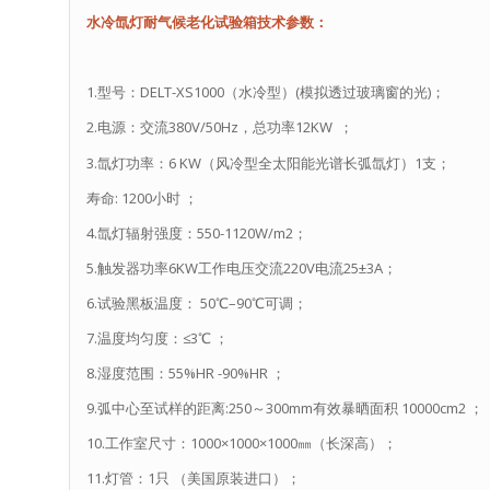
水冷氙灯耐气候老化试验箱技术参数：
1.型号：DELT-XS1000（水冷型）(模拟透过玻璃窗的光)；
2.电源：交流380V/50Hz，总功率12KW ；
3.氙灯功率：6 KW（风冷型全太阳能光谱长弧氙灯）1支；
寿命: 1200小时 ；
4.氙灯辐射强度：550-1120W/m2；
5.触发器功率6KW工作电压交流220V电流25±3A；
6.试验黑板温度： 50℃–90℃可调；
7.温度均匀度：≤3℃ ；
8.湿度范围：55%HR -90%HR ；
9.弧中心至试样的距离:250～300mm有效暴晒面积 10000cm2 ；
10.工作室尺寸：1000×1000×1000㎜（长深高）；
11.灯管：1只 （美国原装进口）；