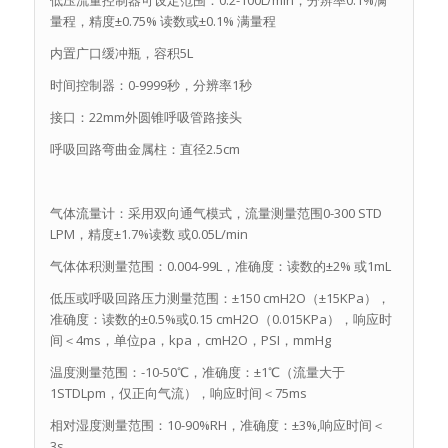
量程，精度±0.75% 读数或±0.1% 满量程
内置广口缓冲瓶，容积5L
时间控制器：0-9999秒，分辨率1秒
接口：22mm外圆锥呼吸管路接头
呼吸回路弯曲金属柱：直径2.5cm
气体流量计：采用双向通气模式，流量测量范围0-300 STD
LPM，精度±1.7%读数 或0.05L/min
气体体积测量范围：0.004-99L，准确度：读数的±2% 或1mL
低压或呼吸回路压力测量范围：±150 cmH2O（±15KPa），
准确度：读数的±0.5%或0.15 cmH2O（0.015KPa），响应时
间＜4ms，单位pa，kpa，cmH2O，PSI，mmHg
温度测量范围：-10-50℃，准确度：±1℃（流量大于
1STDLpm，仅正向气流），响应时间＜75ms
相对湿度测量范围：10-90%RH，准确度：±3%,响应时间＜
3s，