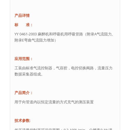
产品详情
标 准：
YY 0461-2003 麻醉机和呼吸机用呼吸管路（附录A气流阻力,
附录E弯曲气流阻力增加）
应用范围：
工装由标准气流控制器，气容腔，电控切换阀路，流量压力
数据采集器组成。
产品简介：
用于向管道内以恒定流量的方式充气的测压装置
技术参数:
低压流量控制器可设定范围：0.2-100L/min，分辨率0.1%满