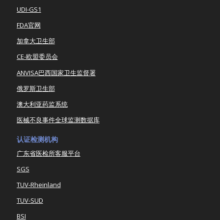
UDI-GS1
FDA官网
加拿大卫生部
CE-欧盟委员会
ANVISA巴西国家卫生监督署
俄罗斯卫生部
澳大利亚药监系统
医械不良事件全球监测数据库
认证检测机构
广东省医检所客服平台
SGS
TUV-Rheinland
TUV-SUD
BSI