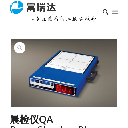
晨检仪QA