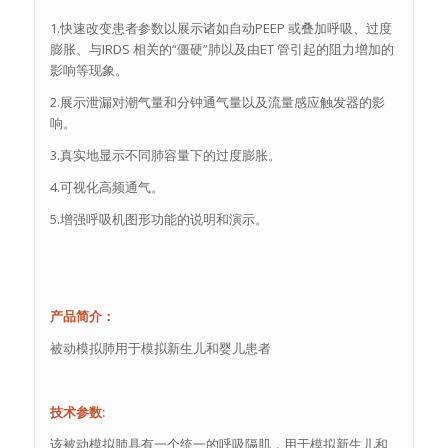
1.快速改变患者参数以展示诸如自动PEEP 或叠加呼吸、过度
膨胀、与IRDS 相关的“僵硬”肺以及由ET 管引起的阻力增加的
影响等现象。
2.展示泄漏对潮气量和分钟通气量以及流量感应触发器的影
响。
3.真实地显示不同肺容量下的过度膨胀。
4.可视化高频通气。
5.增强呼吸机图形功能的说明和演示。
产品简介：
被动模拟肺用于模拟新生儿和婴儿患者
技术参数:
该被动模拟肺具有一个统一的呼吸隔肌，用于模拟新生儿和