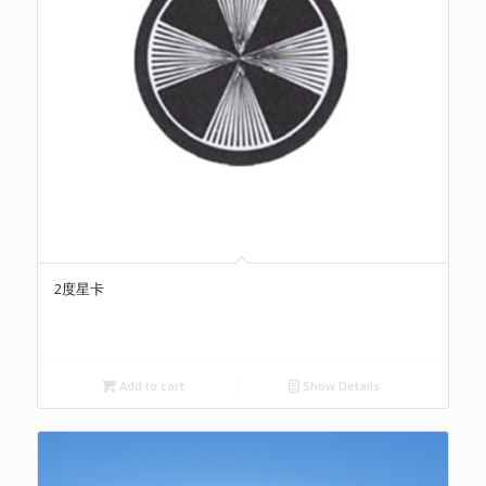
2度星卡
Add to cart
Show Details