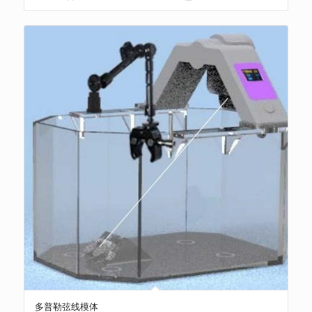
多普勒弦线模体