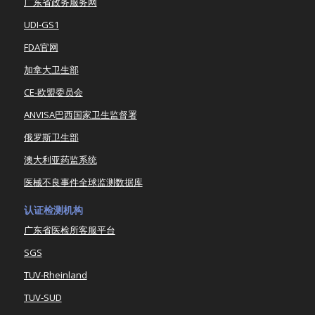
广东省政务服务网
UDI-GS1
FDA官网
加拿大卫生部
CE-欧盟委员会
ANVISA巴西国家卫生监督署
俄罗斯卫生部
澳大利亚药监系统
医械不良事件全球监测数据库
认证检测机构
广东省医检所客服平台
SGS
TUV-Rheinland
TUV-SUD