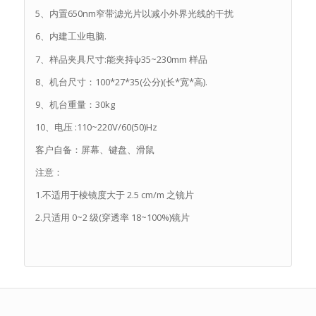
5、内置650nm窄带滤光片以减小外界光线的干扰
6、内建工业电脑.
7、样品夹具尺寸:能夹持ψ35~230mm 样品
8、机台尺寸：100*27*35(公分)(长*宽*高).
9、机台重量：30kg
10、电压 :110~220V/60(50)Hz
客户自备：屏幕、键盘、滑鼠
注意：
1.不适用于棱镜度大于 2.5 cm/m 之镜片
2.只适用 0~2 级(穿透率 18~100%)镜片