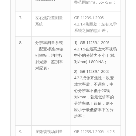
整范围(mm)，55-75㎜；
7.
左右焦距差测量
GB 11239.1-2005
系统
4.2.1.4焦距差：左右光学
系统之间的焦距差；
8.
分辨率测量系统
1) GB 11239.1-2005
（配置标准2#鉴
4.2.1.5在最高放大率视场
别率板，均匀投
中心的分辨力不小于(线
射光源、鉴别率
对/mm) 1 800·NA；
对应表）
2) GB 11239.1-2005
4.2.2成像齐焦性：改变
放大率后，不调焦，中
心分辨率不低于20线
对/mm，若最低倍率的
分辨率低于该值，则不
应小于最低倍率下的分
辨率；
9.
显微镜视场测量
GB 11239.1-2005 4.2.3