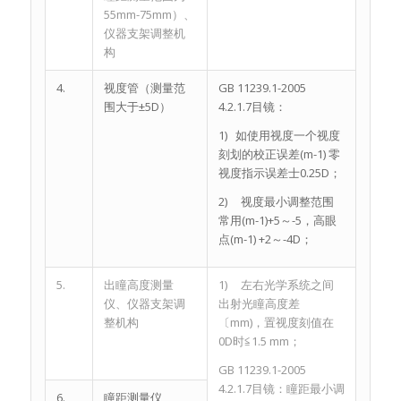
55mm-75mm）、
仪器支架调整机
构
4.
视度管（测量范
GB 11239.1-2005
围大于±5D）
4.2.1.7目镜：
1) 如使用视度一个视度
刻划的校正误差(m-1) 零
视度指示误差士0.25D；
2) 视度最小调整范围
常用(m-1)+5～-5，高眼
点(m-1) +2～-4D；
5.
出瞳高度测量
1) 左右光学系统之间
仪、仪器支架调
出射光瞳高度差
整机构
〔mm)，置视度刻值在
0D时≦1.5 mm；
GB 11239.1-2005
4.2.1.7目镜：瞳距最小调
6.
瞳距测量仪