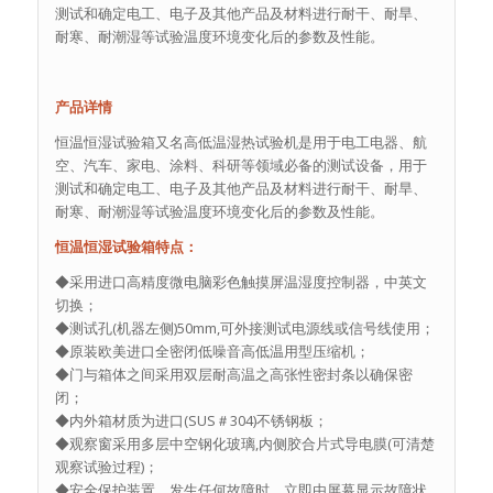
测试和确定电工、电子及其他产品及材料进行耐干、耐旱、
耐寒、耐潮湿等试验温度环境变化后的参数及性能。
产品详情
恒温恒湿试验箱又名高低温湿热试验机是用于电工电器、航
空、汽车、家电、涂料、科研等领域必备的测试设备，用于
测试和确定电工、电子及其他产品及材料进行耐干、耐旱、
耐寒、耐潮湿等试验温度环境变化后的参数及性能。
恒温恒湿试验箱特点：
◆采用进口高精度微电脑彩色触摸屏温湿度控制器，中英文
切换；
◆测试孔(机器左侧)50mm,可外接测试电源线或信号线使用；
◆原装欧美进口全密闭低噪音高低温用型压缩机；
◆门与箱体之间采用双层耐高温之高张性密封条以确保密
闭；
◆内外箱材质为进口(SUS＃304)不锈钢板；
◆观察窗采用多层中空钢化玻璃,内侧胶合片式导电膜(可清楚
观察试验过程)；
◆安全保护装置，发生任何故障时，立即由屏幕显示故障状