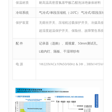
保温材质
耐高温高密度氯基甲酸乙醋泡沫绝缘体材料
冷却系统
气冷式/单段压缩机（-20℃） 气冷式/双段压缩机（-
保护装置
无熔丝开关、压缩机过载保护开关、冷媒高低压保
超湿度超温保护开关、保险丝、故障警告系统
配 件
记录器（选购）、观视窗、50mm测试孔、
L箱内灯、隔板、干湿球纱布
电 源
1Φ220VAC±10%50/60Hz & 3Φ，380V/415VAC±10