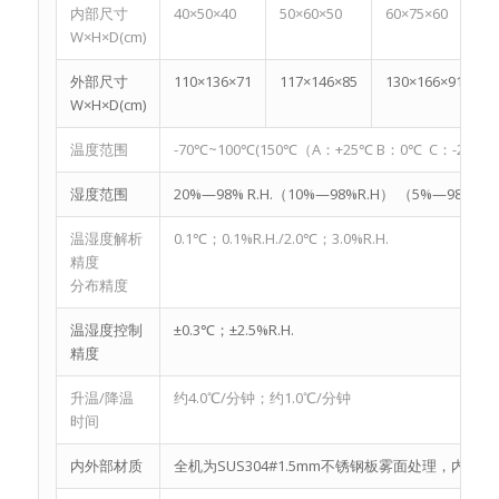
内部尺寸
40×50×40
50×60×50
60×75×60
6
W×H×D(cm)
外部尺寸
110×136×71
117×146×85
130×166×91
1
W×H×D(cm)
温度范围
-70℃~100℃(150℃（A：+25℃ B：0℃ C：-20℃ D
湿度范围
20%—98% R.H.（10%—98%R.H） （5%—98%R.
温湿度解析
0.1℃；0.1%R.H./2.0℃；3.0%R.H.
精度
分布精度
温湿度控制
±0.3℃；±2.5%R.H.
精度
升温/降温
约4.0℃/分钟；约1.0℃/分钟
时间
内外部材质
全机为SUS304#1.5mm不锈钢板雾面处理，内箱