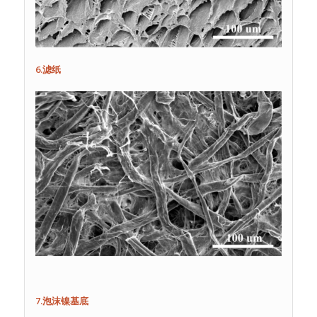
6.滤纸
7.泡沫镍基底