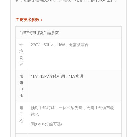
带，安装无需特殊环境，只需找一张桌子，供电就可工作。
主要技术参数：
台式扫描电镜产品参数
环
220V，50Hz，1kW，无需减震台
境
要
求
加
1kV~15kV连续可调，1kV步进
速
电
压
电
预对中钨灯丝，一体式聚光镜，无需手动调节物
子
镜光
枪
阑(LaB6灯丝可选)