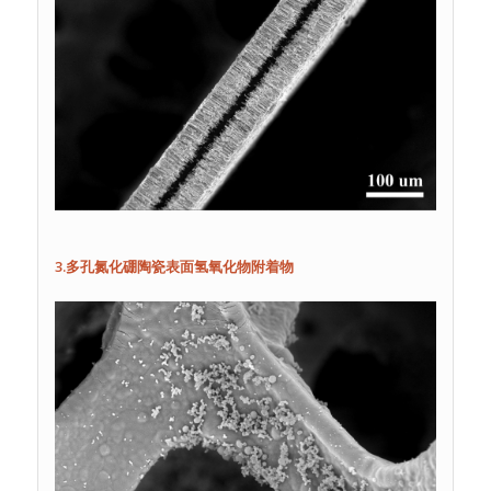
3.多孔氮化硼陶瓷表面氢氧化物附着物