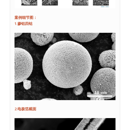
案例细节图：
1.掺铝四钴
2.电极箔截面