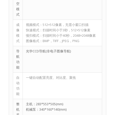
空
模
式
成
视频模式：512×512像素，无需小窗口扫描
像
快速模式：扫描时间小于3秒，512×512像素
模
慢扫模式：扫描时间小于40秒，2048×2048像素
式
图像格式：BMP，TIFF，JPEG，PNG
导
光学CCD导航(非电子图像导航)
航
功
能
自
一键自动配置亮度、对比度、聚焦
动
功
能
整
主机：283*553*505(mm)
机
机械泵：340*160*140(mm)
尺