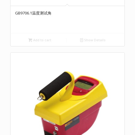
GB9706.1温度测试角
Add to cart
Show Details